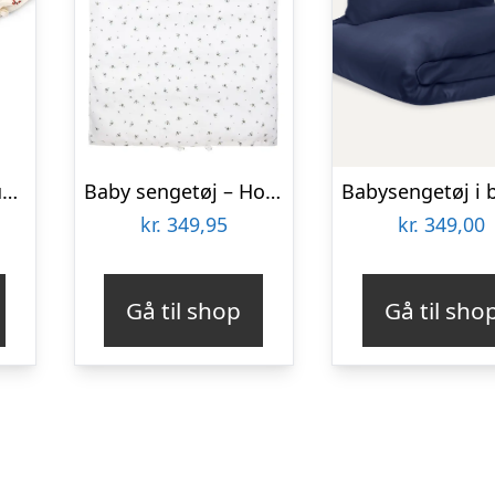
Baby sengetøj – Lucky
Baby sengetøj – Honey Bee Happy
kr.
349,95
kr.
349,00
Gå til shop
Gå til sho