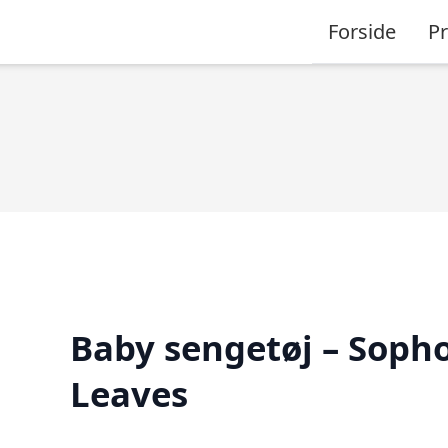
Forside
P
Baby sengetøj – Soph
Leaves