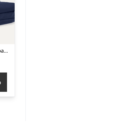
Babysengetøj i bambus | Navy blue | 70×100
p