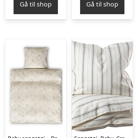
Gå til shop
Gå til shop
var:
er:
kr. 399,00.
kr. 323,33.