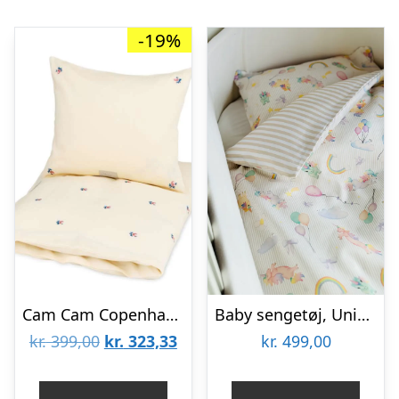
-19%
Cam Cam Copenhagen Sengetøj – Baby – Broderet – GOTS – Berries
Baby sengetøj, Unicorn Rose/Beige 70×100 cm
Den
Den
kr.
399,00
kr.
323,33
kr.
499,00
oprindelige
aktuelle
pris
pris