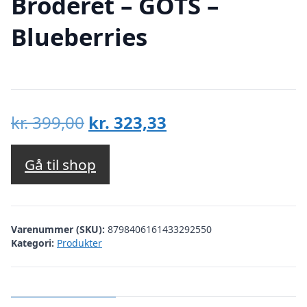
Broderet – GOTS –
Blueberries
Den
Den
kr.
399,00
kr.
323,33
oprindelige
aktuelle
pris
pris
Gå til shop
var:
er:
kr. 399,00.
kr. 323,33.
Varenummer (SKU):
8798406161433292550
Kategori:
Produkter