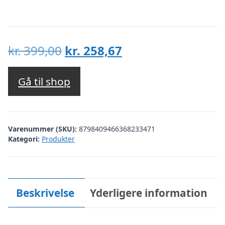
Den
Den
kr.
399,00
kr.
258,67
oprindelige
aktuelle
pris
pris
Gå til shop
var:
er:
kr. 399,00.
kr. 258,67.
Varenummer (SKU):
8798409466368233471
Kategori:
Produkter
Beskrivelse
Yderligere information