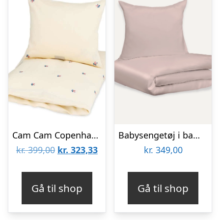
Cam Cam Copenhagen Sengetøj – Baby – Broderet – GOTS – Berries
Babysengetøj i bambus | Nude blush | 70×100
Den
Den
kr.
399,00
kr.
323,33
kr.
349,00
oprindelige
aktuelle
pris
pris
Gå til shop
Gå til shop
var:
er:
kr. 399,00.
kr. 323,33.