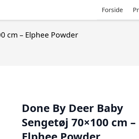
Forside
P
00 cm – Elphee Powder
Done By Deer Baby
Sengetøj 70×100 cm –
Elphee Powder