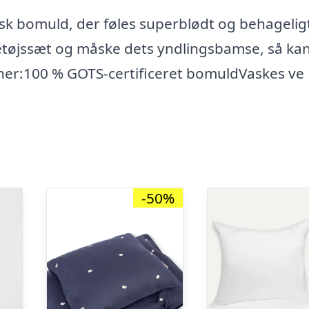
gisk bomuld, der føles superblødt og behagelig
etøjssæt og måske dets yndlingsbamse, så ka
ner:100 % GOTS-certificeret bomuldVaskes ve
-50%