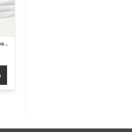
Babysengetøj i bambus | White | 70×100
p