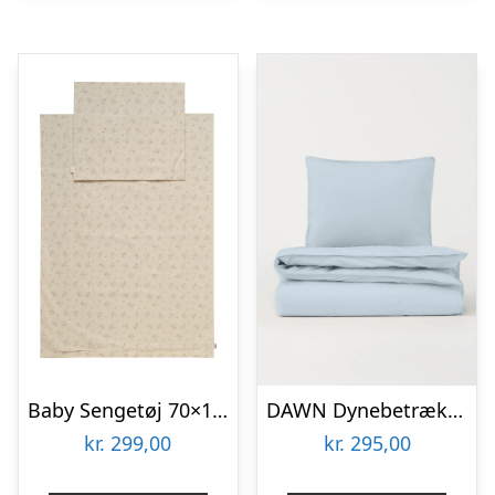
Baby Sengetøj 70×100, Misty Rose
DAWN Dynebetræk Baby/Junior – Arctic Blue – 70z100 cm – 100% økologisk bomuld –
kr.
299,00
kr.
295,00