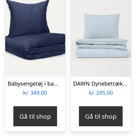
Babysengetøj i bambus | Navy blue | 70×100
DAWN Dynebetræk Baby/Junior – Arctic Blue – 70z100 cm – 100% økologisk bomuld –
kr.
349,00
kr.
295,00
Gå til shop
Gå til shop