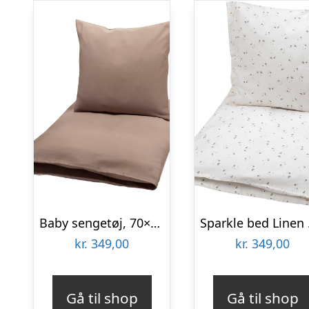
Baby sengetøj, 70×100 cm – Walnut
Sp
kr.
349,00
kr.
349,00
Gå til shop
Gå til shop