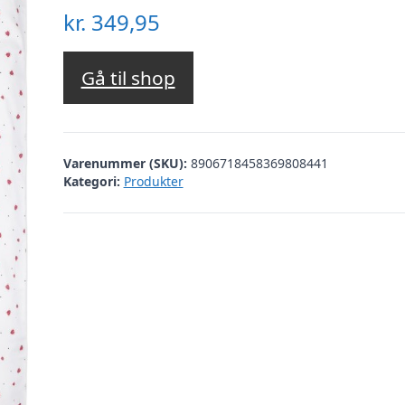
kr.
349,95
Gå til shop
Varenummer (SKU):
8906718458369808441
Kategori:
Produkter