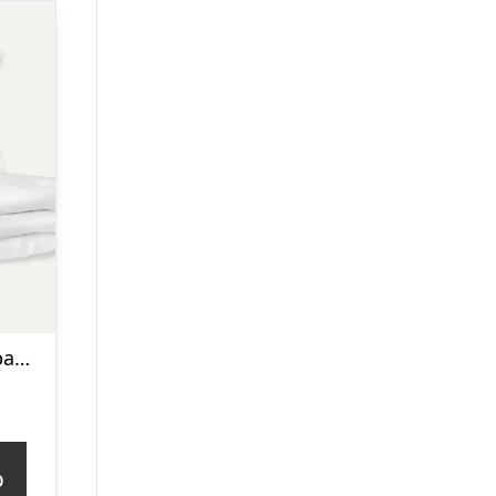
Babysengetøj i bambus | White | 70×100
p