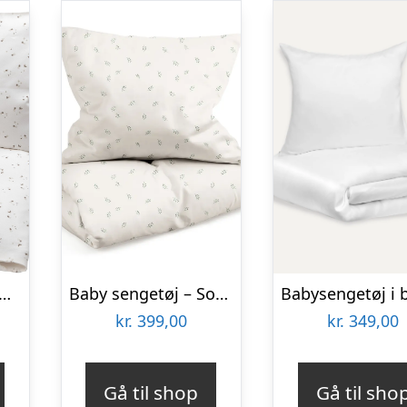
arkle bed Linen Baby
Baby sengetøj – Sophora Leaves
kr.
399,00
kr.
349,00
Gå til shop
Gå til sho