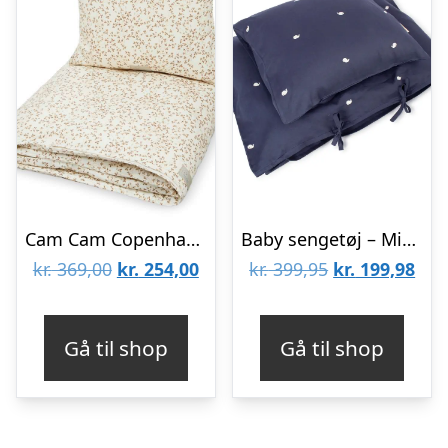
Cam Cam Copenhagen Sengetøj – Baby – GOTS – Lierre
Baby sengetøj – Midnight og broderet Christian hval
Den
Den
Den
De
kr.
369,00
kr.
254,00
kr.
399,95
kr.
199,98
oprindelige
aktuelle
oprindelige
aktu
pris
pris
pris
pris
Gå til shop
Gå til shop
var:
er:
var:
er:
kr. 369,00.
kr. 254,00.
kr. 399,95.
kr. 