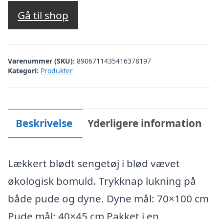
Gå til shop
Varenummer (SKU):
8906711435416378197
Kategori:
Produkter
Beskrivelse
Yderligere information
Lækkert blødt sengetøj i blød vævet
økologisk bomuld. Trykknap lukning på
både pude og dyne. Dyne mål: 70×100 cm
Pude mål: 40×45 cm Pakket i en