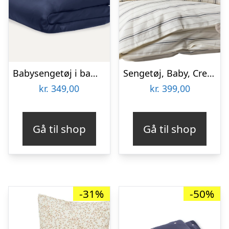
Babysengetøj i bambus | Navy blue | 70×100
Sengetøj, Baby, Cream Stripe
kr.
349,00
kr.
399,00
Gå til shop
Gå til shop
-31%
-50%