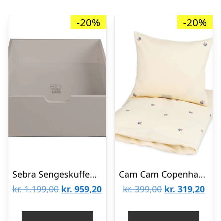
-20%
-20%
Sebra Sengeskuffen – Baby & Jr. – Jetty Beige
Cam Cam Copenhagen Sengetøj – Baby – Broderet – GOTS – Berries
Den
Den
Den
De
kr.
1.199,00
kr.
959,20
kr.
399,00
kr.
319,20
oprindelige
aktuelle
oprindelige
aktu
pris
pris
pris
pris