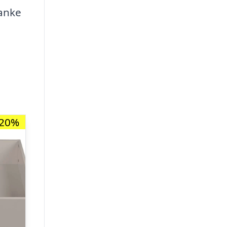
tanke
-20%