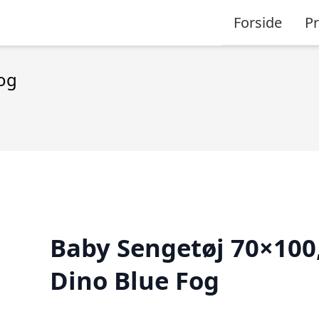
Forside
P
og
Baby Sengetøj 70×100
Dino Blue Fog