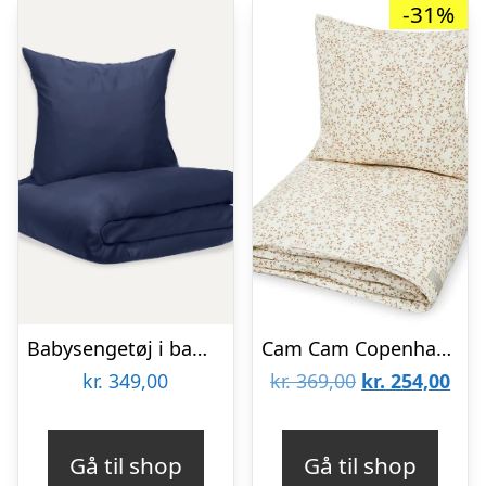
-31%
Babysengetøj i bambus | Navy blue | 70×100
Cam Cam Copenhagen Sengetøj – Baby – GOTS – Lierre
Den
De
kr.
349,00
kr.
369,00
kr.
254,00
oprindelige
aktu
pris
pris
Gå til shop
Gå til shop
var:
er: