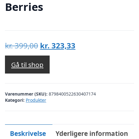
Berries
Den
Den
kr.
399,00
kr.
323,33
oprindelige
aktuelle
pris
pris
Gå til shop
var:
er:
kr. 399,00.
kr. 323,33.
Varenummer (SKU):
8798400522630407174
Kategori:
Produkter
Beskrivelse
Yderligere information