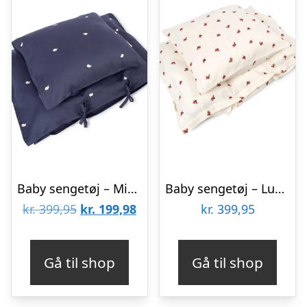
Baby sengetøj – Midnight og broderet Christian hval
Baby sengetøj – Lucky
Den
Den
kr.
399,95
kr.
199,98
kr.
399,95
oprindelige
aktuelle
pris
pris
Gå til shop
Gå til shop
var:
er:
kr. 399,95.
kr. 199,98.