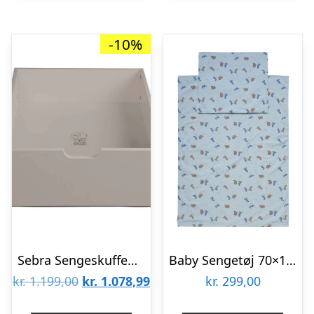
-10%
Sebra Sengeskuffen – Baby & Jr. – Jetty Beige
Baby Sengetøj 70×100, Dino Blue Fog
Den
Den
kr.
1.199,00
kr.
1.078,99
kr.
299,00
oprindelige
aktuelle