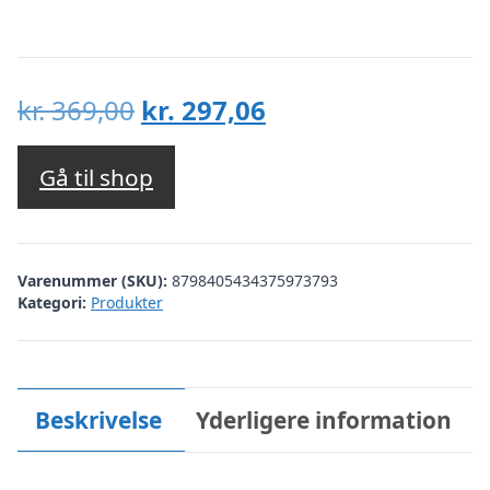
Den
Den
kr.
369,00
kr.
297,06
oprindelige
aktuelle
pris
pris
Gå til shop
var:
er:
kr. 369,00.
kr. 297,06.
Varenummer (SKU):
8798405434375973793
Kategori:
Produkter
Beskrivelse
Yderligere information